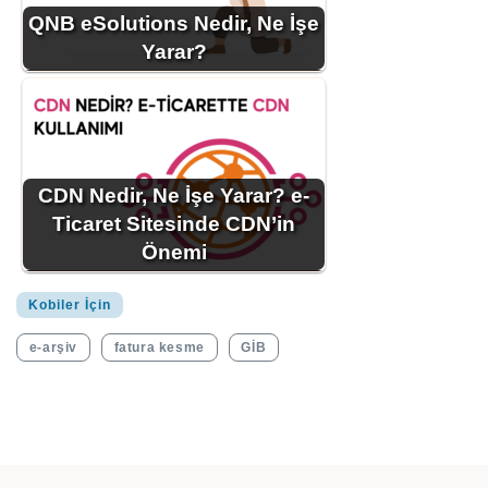
QNB eSolutions Nedir, Ne İşe
Yarar?
CDN Nedir, Ne İşe Yarar? e-
Ticaret Sitesinde CDN’in
Önemi
Kobiler İçin
e-arşiv
fatura kesme
GİB