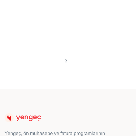
Proforma Fatura Rehberi
Yapılacak alışverişlerde ön bilgi almak amaçlı
hazırlanan proforma fatura, fatura yerine geçer
mi? Cevabı bu yazımızda…
2
Yengeç, ön muhasebe ve fatura programlarının