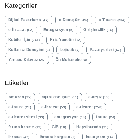
Kategoriler
Dijital Pazarlama
e-Dönüşüm
e-Ticaret
(47)
(25)
(204)
e-İhracat
Entegrasyon
Girişimcilik
(52)
(5)
(14)
Kobiler İçin
Kriz Yönetimi
(241)
(2)
Kullanıcı Deneyimi
Lojistik
Pazaryerleri
(6)
(7)
(62)
Yengeç Kılavuz
Ön Muhasebe
(26)
(4)
Etiketler
Amazon
dijital dönüşüm
e-arşiv
(25)
(11)
(15)
e-fatura
e-ihracat
e-ticaret
(27)
(53)
(250)
e-ticaret sitesi
entegrasyon
fatura
(39)
(18)
(24)
fatura kesme
GİB
Hepsiburada
(19)
(10)
(21)
ihracat
ihracat kargosu
instagram
(47)
(9)
(14)