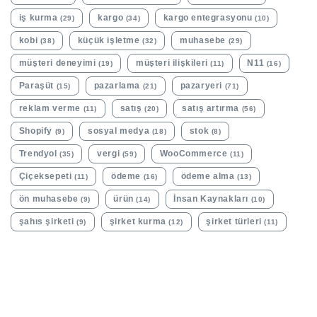
iş kurma
kargo
kargo entegrasyonu
(29)
(34)
(10)
kobi
küçük işletme
muhasebe
(38)
(32)
(29)
müşteri deneyimi
müşteri ilişkileri
N11
(19)
(11)
(16)
Paraşüt
pazarlama
pazaryeri
(15)
(21)
(71)
reklam verme
satış
satış artırma
(11)
(20)
(56)
Shopify
sosyal medya
stok
(9)
(18)
(8)
Trendyol
vergi
WooCommerce
(35)
(59)
(11)
Çiçeksepeti
ödeme
ödeme alma
(11)
(16)
(13)
ön muhasebe
ürün
İnsan Kaynakları
(9)
(14)
(10)
şahıs şirketi
şirket kurma
şirket türleri
(9)
(12)
(11)