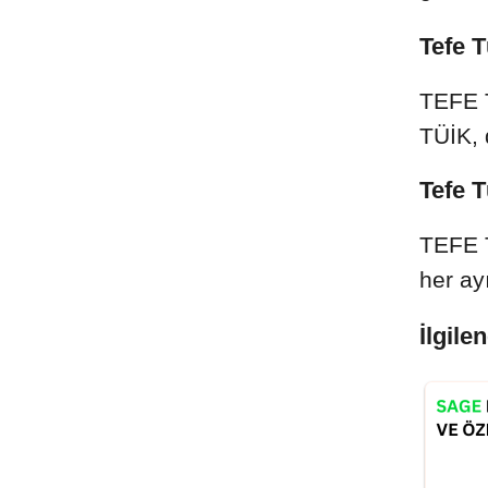
Tefe T
TEFE T
TÜİK, 
Tefe T
TEFE T
her ay
İlgile