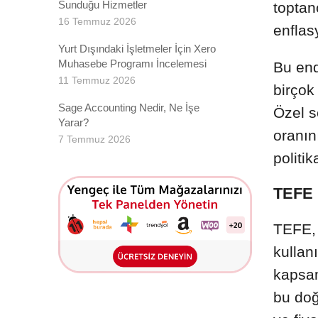
Sunduğu Hizmetler
toptan
Kargo fişinizi tek tık
16 Temmuz 2026
enflas
Müşteri So
Entegrasyonu
Tüm soru ve taleple
Yurt Dışındaki İşletmeler İçin Xero
Muhasebe Programı İncelemesi
Günlük Ra
Bu end
Günlük sipariş adet
11 Temmuz 2026
birçok
Sage Accounting Nedir, Ne İşe
Özel s
Yarar?
oranını
7 Temmuz 2026
politik
TEFE H
TEFE, 
kullan
kapsam
bu doğ