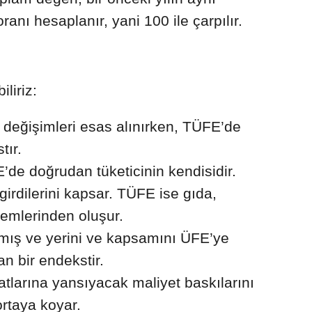
anı hesaplanır, yani 100 ile çarpılır.
liriz:
 değişimleri esas alınırken, TÜFE’de
tır.
’de doğrudan tüketicinin kendisidir.
irdilerini kapsar. TÜFE ise gıda,
lemlerinden oluşur.
lmış ve yerini ve kapsamını ÜFE’ye
n bir endekstir.
yatlarına yansıyacak maliyet baskılarını
rtaya koyar.