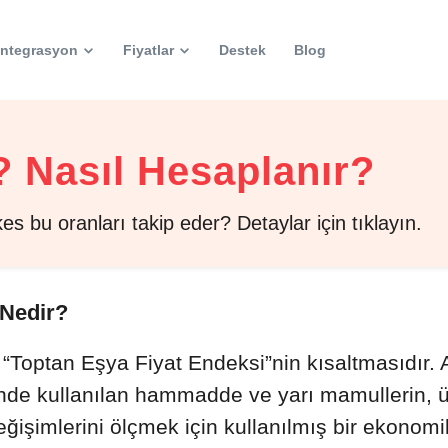
ntegrasyon
Fiyatlar
Destek
Blog
GİB e-Arşiv Portal Entegras
be Entegrasyonu
e-Arşiv ve e-Fatura
Entegrasyon Paketleri
 Nasıl Hesaplanır?
matikleştirin.
Pazaryeri ve e-ticaret entegrasyon
paketlerimizi inceleyin.
QNB eSolutions Entegrasyon
KolayBi’ Entegrasyonu
Ön Muhasebe
Entegrasyonu
e-Fatura Kontör Paketleri
EDM Entegrasyonu
 bu oranları takip eder? Detaylar için tıklayın.
Logo İşbaşı Entegrasyonu
nizi yönetin.
Logo Cloud ERP Entegrasyon
ERP
İhtiyacınıza uygun e-Fatura kontör
paketlerini inceleyin.
eLogo e-Fatura Entegrasyonu
Paraşüt Entegrasyonu
tegrasyonu
Mikro Entegrasyonu
Amazon TR Entegrasyonu
Pazaryeri
rişleriniz ekranınızda.
Uyumsoft e-Fatura Entegrasyonu
Amazon Vendor
Amazon Global Entegrasyonu
e-İhracat
Nedir?
Trendyol e-Faturam
rasyonu
Entegrasyonu
Entegrasyonu
ML ile senkronize edin.
eBay Entegrasyonu
IdeaSoft Entegrasyonu
e-Ticaret
n11faturam Entegrasyonu
grasyonu
“Toptan Eşya Fiyat Endeksi”nin kısaltmasıdır. 
n11 Entegrasyonu
İşNet Entegrasyonu
Etsy Entegrasyonu
ikas Entegrasyonu
Aras Kargo Entegrasyonu
Kargo
hasebe ile yapın.
Novadan Entegrasyonu
nde kullanılan hammadde ve yarı mamullerin, ü
Trendyol İhracat Entegrasyonu
iMağaza Entegrasyonu
e-Arşiv Fatura Entegrasyonu
DHL Türkiye Entegrasyonu
tegrasyonu
HepsiLojistik Entegrasyonu
Depo
Pazarama Entegrasyonu
Siparişlerinizi ön muhasebesiz
ik oluşturulur.
değişimlerini ölçmek için kullanılmış bir ekonomik
faturalandırın.
Magento Entegrasyonu
PttAVM Entegrasyonu
ParkPalet Entegrasyonu
DHL Global Entegrasyonu
egrasyonu
e-Fatura Entegrasyonu