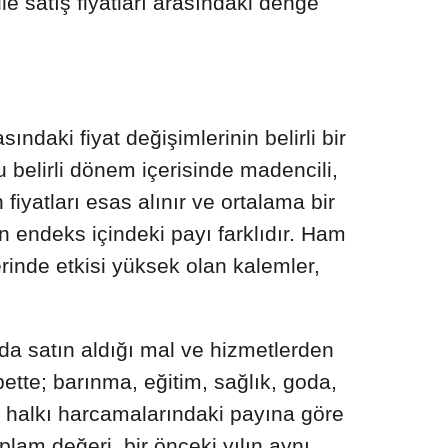
le satış fiyatları arasındaki denge
ndaki fiyat değişimlerinin belirli bir
belirli dönem içerisinde madencili,
 fiyatları esas alınır ve ortalama bir
n endeks içindeki payı farklıdır. Ham
erinde etkisi yüksek olan kalemler,
a satın aldığı mal ve hizmetlerden
pette; barınma, eğitim, sağlık, goda,
e halkı harcamalarındaki payına göre
toplam değeri, bir önceki yılın aynı