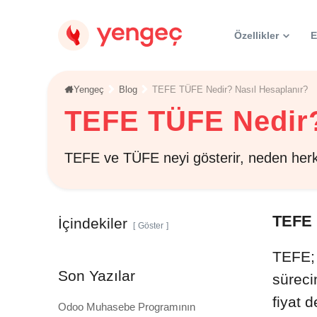
Özellikler
E
Yengeç
Blog
TEFE TÜFE Nedir? Nasıl Hesaplanır?
Ön Muhase
TEFE TÜFE Nedir?
Mali işlemlerinizi oto
Pazaryeri 
TEFE ve TÜFE neyi gösterir, neden herkes
Pazaryeri siparişleri
Sipariş En
Birkaç dakikada sipa
TEFE 
XML Enteg
İçindekiler
Göster
Ürün bilgilerinizi X
Stok Ente
TEFE; 
Stok takibini ön mu
Son Yazılar
süreci
Fatura En
Faturalarınız otomat
fiyat 
Odoo Muhasebe Programının
Kargo Ent