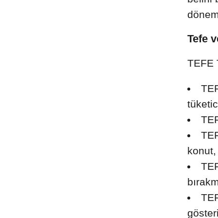
dönemi
Tefe v
TEFE T
TEF
tüketic
TEF
TEF
konut,
TEF
bırakm
TEF
göster