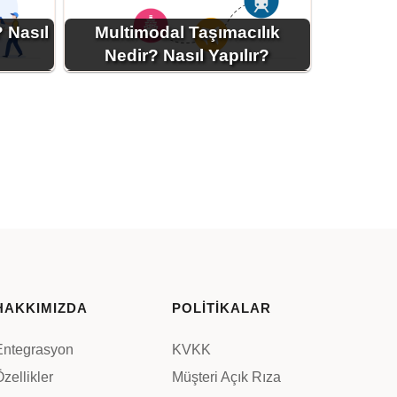
 Nasıl
Multimodal Taşımacılık
Nedir? Nasıl Yapılır?
HAKKIMIZDA
POLİTİKALAR
Entegrasyon
KVKK
zellikler
Müşteri Açık Rıza