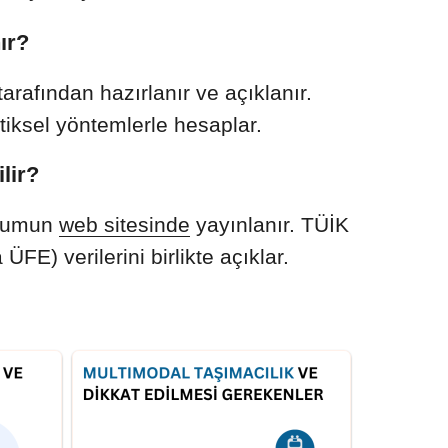
ır?
arafından hazırlanır ve açıklanır.
stiksel yöntemlerle hesaplar.
lir?
urumun
web sitesinde
yayınlanır. TÜİK
) verilerini birlikte açıklar.