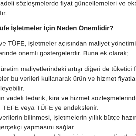
adeli sözleşmelerde fiyat güncellemeleri ve e
ır.
üfe İşletmeler İçin Neden Önemlidir?
e TÜFE, işletmeler açısından maliyet yönetimi,
erinde önemli göstergelerdir. Buna ek olarak;
 üretim maliyetlerindeki artışı diğeri de tüketici 
ler bu verileri kullanarak ürün ve hizmet fiyatla
eyebilir.
n vadeli tedarik, kira ve hizmet sözleşmelerind
 TEFE veya TÜFE’ye endekslenir.
erilerin bilinmesi, işletmelerin yıllık bütçe hazır
erçekçi yapmasını sağlar.