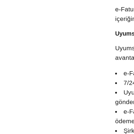
e-Fatu
içeriği
Uyumso
Uyumso
avantaj
e-F
7/2
Uyu
göndere
e-F
ödemede
Şirk