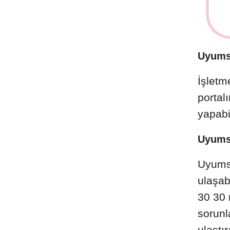
Uyumso
İşletm
portal
yapabil
Uyumso
Uyumso
ulaşab
30 30 
sorunl
ulaştır