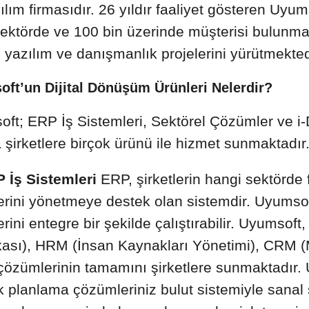
Teknosa Entegrasyonu
ılım firmasıdır. 26 yıldır faaliyet gösteren Uyum
OpenCart Entegrasyonu
e-Faturalarınızı ön muhasebesiz oluşturun.
la alın.
FedEx Kargo Entegrasyonu
Trendyol Entegrasyonu
PrestaShop Entegrasyonu
UPS TR Entegrasyonu
sektörde ve 100 bin üzerinde müşterisi bulunmak
ruları
Turkcell Pasaj Entegrasyonu
T-Soft Entegrasyonu
UPS Global Entegrasyonu
r tek ekranda.
 yazılım ve danışmanlık projelerini yürütmekted
por
leriniz e-postanızda.
ft’un Dijital Dönüşüm Ürünleri Nelerdir?
ft; ERP İş Sistemleri, Sektörel Çözümler ve i
a şirketlere birçok ürünü ile hizmet sunmaktadır.
 İş Sistemleri
ERP, şirketlerin hangi sektörde 
erini yönetmeye destek olan sistemdir. Uyumso
erini entegre bir şekilde çalıştırabilir. Uyums
kası), HRM (İnsan Kaynakları Yönetimi), CRM (Müş
çözümlerinin tamamını şirketlere sunmaktadır.
 planlama çözümleriniz bulut sistemiyle sanal