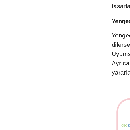
tasarla
Yengeç
Yengeç
dilers
Uyumso
Ayrıca
yararla