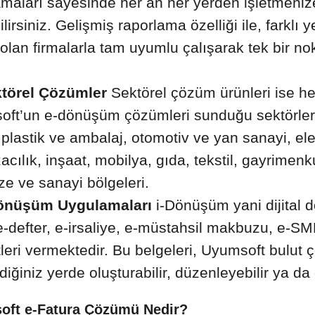
maları sayesinde her an her yerden işletmenize,
ilirsiniz. Gelişmiş raporlama özelliği ile, farklı
i olan firmalarla tam uyumlu çalışarak tek bir 
.
törel Çözümler
Sektörel çözüm ürünleri ise he
ft’un e-dönüşüm çözümleri sunduğu sektörleri ş
 plastik ve ambalaj, otomotiv ve yan sanayi, ele
cılık, inşaat, mobilya, gıda, tekstil, gayrimenk
ze ve sanayi bölgeleri.
önüşüm Uygulamaları
i-Dönüşüm yani dijital 
 e-defter, e-irsaliye, e-müstahsil makbuzu, e-S
leri vermektedir. Bu belgeleri, Uyumsoft bulu
ediğiniz yerde oluşturabilir, düzenleyebilir ya da
oft e-Fatura Çözümü Nedir?