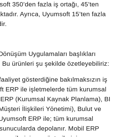
Flo Entegrasyonu
soft 350’den fazla iş ortağı, 45’ten
Wix Entegrasyonu
Kolay Gelsin Entegrasyonu
Hepsiburada Entegrasyonu
Wix Booking Entegrasyonu
Kolay Gönderi Entegrasyonu
tadır. Ayrıca, Uyumsoft 15’ten fazla
idefix Entegrasyonu
Yurtiçi Kargo Entegrasyonu
ir.
-Dönüşüm Uygulamaları başlıkları
 Bu ürünleri şu şekilde özetleyebiliriz:
faaliyet gösterdiğine bakılmaksızın iş
ft ERP ile işletmelerde tüm kurumsal
oft, ERP (Kurumsal Kaynak Planlama), BI
teri İlişkileri Yönetimi), Bulut ve
 Uyumsoft ERP ile; tüm kurumsal
 sunucularda depolanır. Mobil ERP