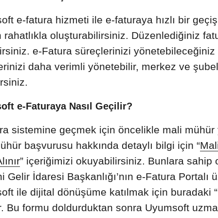
t e-fatura hizmeti ile e-faturaya hızlı bir geçiş
rahatlıkla oluşturabilirsiniz. Düzenlediğiniz fatur
ilirsiniz. e-Fatura süreçlerinizi yönetebileceği
erinizi daha verimli yönetebilir, merkez ve şubel
rsiniz.
ft e-Faturaya Nasıl Geçilir?
ra sistemine geçmek için öncelikle mali mühür 
ühür başvurusu hakkında detaylı bilgi için “
Mal
lınır
” içeriğimizi okuyabilirsiniz. Bunlara sahip
ni Gelir İdaresi Başkanlığı’nın e-Fatura Portalı 
ft ile dijital dönüşüme katılmak için buradaki
r. Bu formu doldurduktan sonra Uyumsoft uzmanla