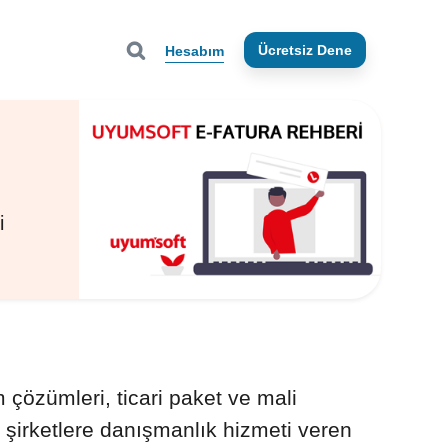
Ücretsiz Dene
Hesabım
yonu
u
i
u
Koçtaş Entegrasyonu
LC Waikiki Entegrasyonu
Beymen Entegrasyonu
Shopier Entegrasyonu
Boyner Entegrasyonu
Shopify Entegrasyonu
PTT Kargo Entegrasyonu
Çiçeksepeti Entegrasyonu
çözümleri, ticari paket ve mali
Ticimax Entegrasyonu
HepsiJET Kargo
FarmaBorsa Entegrasyonu
Entegrasyonu
şirketlere danışmanlık hizmeti veren
WooCommerce
Farmazon Entegrasyonu
Entegrasyonu
Sürat Kargo Entegrasyonu