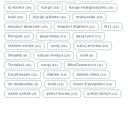
iş kurma
kargo
kargo entegrasyonu
(29)
(34)
(10)
kobi
küçük işletme
muhasebe
(38)
(32)
(29)
müşteri deneyimi
müşteri ilişkileri
N11
(19)
(11)
(16)
Paraşüt
pazarlama
pazaryeri
(15)
(21)
(71)
reklam verme
satış
satış artırma
(11)
(20)
(56)
Shopify
sosyal medya
stok
(9)
(18)
(8)
Trendyol
vergi
WooCommerce
(35)
(59)
(11)
Çiçeksepeti
ödeme
ödeme alma
(11)
(16)
(13)
ön muhasebe
ürün
İnsan Kaynakları
(9)
(14)
(10)
şahıs şirketi
şirket kurma
şirket türleri
(9)
(12)
(11)