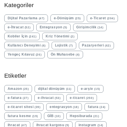
Kategoriler
Dijital Pazarlama
e-Dönüşüm
e-Ticaret
(47)
(25)
(204)
e-İhracat
Entegrasyon
Girişimcilik
(52)
(5)
(14)
Kobiler İçin
Kriz Yönetimi
(241)
(2)
Kullanıcı Deneyimi
Lojistik
Pazaryerleri
(6)
(7)
(62)
Yengeç Kılavuz
Ön Muhasebe
(26)
(4)
Etiketler
Amazon
dijital dönüşüm
e-arşiv
(25)
(11)
(15)
e-fatura
e-ihracat
e-ticaret
(27)
(53)
(250)
e-ticaret sitesi
entegrasyon
fatura
(39)
(18)
(24)
fatura kesme
GİB
Hepsiburada
(19)
(10)
(21)
ihracat
ihracat kargosu
instagram
(47)
(9)
(14)