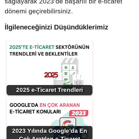
sağlayarak 2023’de başarılı bir e-ticaret
dönemi geçirebilirsiniz.
İlgileneceğinizi Düşündüklerimiz
2025 e-Ticaret Trendleri
2023 Yılında Google’da En
Çok Aratılan e-Ticaret