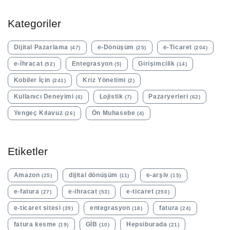
Kategoriler
Dijital Pazarlama
e-Dönüşüm
e-Ticaret
(47)
(25)
(204)
e-İhracat
Entegrasyon
Girişimcilik
(52)
(5)
(14)
Kobiler İçin
Kriz Yönetimi
(241)
(2)
Kullanıcı Deneyimi
Lojistik
Pazaryerleri
(6)
(7)
(62)
Yengeç Kılavuz
Ön Muhasebe
(26)
(4)
Etiketler
Amazon
dijital dönüşüm
e-arşiv
(25)
(11)
(15)
e-fatura
e-ihracat
e-ticaret
(27)
(53)
(250)
e-ticaret sitesi
entegrasyon
fatura
(39)
(18)
(24)
fatura kesme
GİB
Hepsiburada
(19)
(10)
(21)