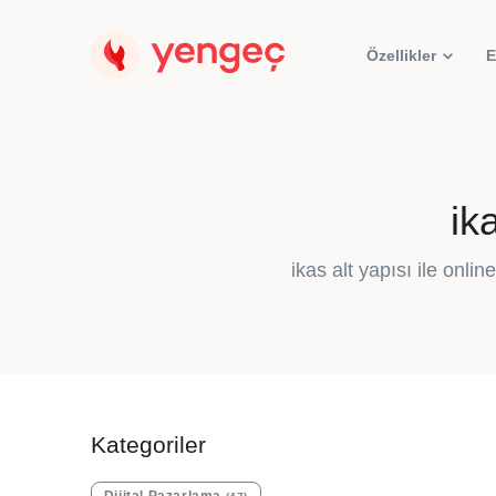
Özellikler
E
Ön Muhase
Mali işlemlerinizi oto
ik
Pazaryeri 
Pazaryeri siparişleri
ikas alt yapısı ile onli
Sipariş En
Birkaç dakikada sipa
XML Enteg
Ürün bilgilerinizi X
Stok Ente
Stok takibini ön mu
Kategoriler
Fatura En
Faturalarınız otomat
Kargo Ent