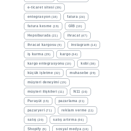
e-ticaret sitesi
(39)
entegrasyon
fatura
(18)
(24)
fatura kesme
GİB
(19)
(10)
Hepsiburada
ihracat
(21)
(47)
ihracat kargosu
instagram
(9)
(14)
iş kurma
kargo
(29)
(34)
kargo entegrasyonu
kobi
(10)
(38)
küçük işletme
muhasebe
(32)
(29)
müşteri deneyimi
(19)
müşteri ilişkileri
N11
(11)
(16)
Paraşüt
pazarlama
(15)
(21)
pazaryeri
reklam verme
(71)
(11)
satış
satış artırma
(20)
(56)
Shopify
sosyal medya
(9)
(18)