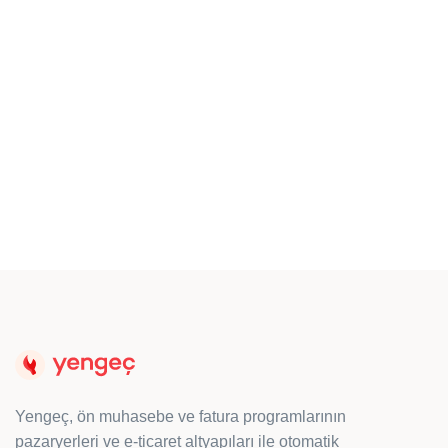
COVID-19 Sebebiyle Evden
Çalışmayla Küçük İşletmenizi Ayakta
Tutma Tavsiyeleri
Koronavirüs (COVID-19) salgını ile yaşamayı
öğreniyoruz. Süreci doğru strateji ile en verimli
şekilde yönetmek bizim elimizde.
Yengeç, ön muhasebe ve fatura programlarının
pazaryerleri ve e-ticaret altyapıları ile otomatik