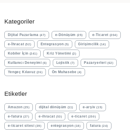
Kategoriler
Dijital Pazarlama
e-Dönüşüm
e-Ticaret
(47)
(25)
(204)
e-İhracat
Entegrasyon
Girişimcilik
(52)
(5)
(14)
Kobiler İçin
Kriz Yönetimi
(241)
(2)
Kullanıcı Deneyimi
Lojistik
Pazaryerleri
(6)
(7)
(62)
Yengeç Kılavuz
Ön Muhasebe
(26)
(4)
Etiketler
Amazon
dijital dönüşüm
e-arşiv
(25)
(11)
(15)
e-fatura
e-ihracat
e-ticaret
(27)
(53)
(250)
e-ticaret sitesi
entegrasyon
fatura
(39)
(18)
(24)