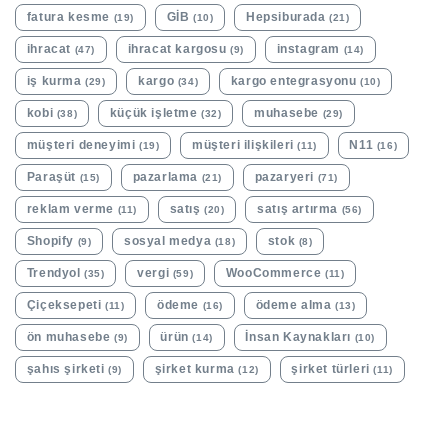
fatura kesme
GİB
Hepsiburada
(19)
(10)
(21)
ihracat
ihracat kargosu
instagram
(47)
(9)
(14)
iş kurma
kargo
kargo entegrasyonu
(29)
(34)
(10)
kobi
küçük işletme
muhasebe
(38)
(32)
(29)
müşteri deneyimi
müşteri ilişkileri
N11
(19)
(11)
(16)
Paraşüt
pazarlama
pazaryeri
(15)
(21)
(71)
reklam verme
satış
satış artırma
(11)
(20)
(56)
Shopify
sosyal medya
stok
(9)
(18)
(8)
Trendyol
vergi
WooCommerce
(35)
(59)
(11)
Çiçeksepeti
ödeme
ödeme alma
(11)
(16)
(13)
ön muhasebe
ürün
İnsan Kaynakları
(9)
(14)
(10)
şahıs şirketi
şirket kurma
şirket türleri
(9)
(12)
(11)