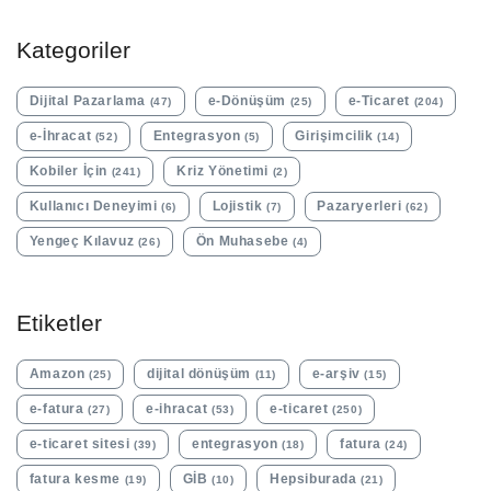
Kategoriler
Dijital Pazarlama
e-Dönüşüm
e-Ticaret
(47)
(25)
(204)
e-İhracat
Entegrasyon
Girişimcilik
(52)
(5)
(14)
Kobiler İçin
Kriz Yönetimi
(241)
(2)
Kullanıcı Deneyimi
Lojistik
Pazaryerleri
(6)
(7)
(62)
Yengeç Kılavuz
Ön Muhasebe
(26)
(4)
Etiketler
Amazon
dijital dönüşüm
e-arşiv
(25)
(11)
(15)
e-fatura
e-ihracat
e-ticaret
(27)
(53)
(250)
e-ticaret sitesi
entegrasyon
fatura
(39)
(18)
(24)
fatura kesme
GİB
Hepsiburada
(19)
(10)
(21)