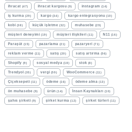
ihracat
ihracat kargosu
instagram
(47)
(9)
(14)
iş kurma
kargo
kargo entegrasyonu
(29)
(34)
(10)
kobi
küçük işletme
muhasebe
(38)
(32)
(29)
müşteri deneyimi
müşteri ilişkileri
N11
(19)
(11)
(16)
Paraşüt
pazarlama
pazaryeri
(15)
(21)
(71)
reklam verme
satış
satış artırma
(11)
(20)
(56)
Shopify
sosyal medya
stok
(9)
(18)
(8)
Trendyol
vergi
WooCommerce
(35)
(59)
(11)
Çiçeksepeti
ödeme
ödeme alma
(11)
(16)
(13)
ön muhasebe
ürün
İnsan Kaynakları
(9)
(14)
(10)
şahıs şirketi
şirket kurma
şirket türleri
(9)
(12)
(11)