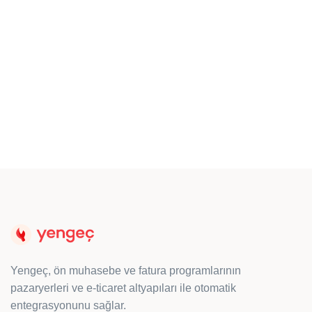
Tutma Tavsiyeleri
Koronavirüs (COVID-19) salgını ile yaşamayı
öğreniyoruz. Süreci doğru strateji ile en verimli
şekilde yönetmek bizim elimizde.
Yengeç, ön muhasebe ve fatura programlarının
pazaryerleri ve e-ticaret altyapıları ile otomatik
entegrasyonunu sağlar.