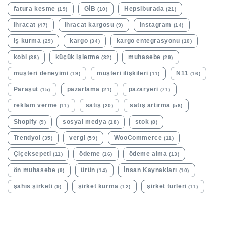
fatura kesme
GİB
Hepsiburada
(19)
(10)
(21)
ihracat
ihracat kargosu
instagram
(47)
(9)
(14)
iş kurma
kargo
kargo entegrasyonu
(29)
(34)
(10)
kobi
küçük işletme
muhasebe
(38)
(32)
(29)
müşteri deneyimi
müşteri ilişkileri
N11
(19)
(11)
(16)
Paraşüt
pazarlama
pazaryeri
(15)
(21)
(71)
reklam verme
satış
satış artırma
(11)
(20)
(56)
Shopify
sosyal medya
stok
(9)
(18)
(8)
Trendyol
vergi
WooCommerce
(35)
(59)
(11)
Çiçeksepeti
ödeme
ödeme alma
(11)
(16)
(13)
ön muhasebe
ürün
İnsan Kaynakları
(9)
(14)
(10)
şahıs şirketi
şirket kurma
şirket türleri
(9)
(12)
(11)