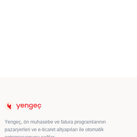
SSL Sertifikası Nedir? e-Ticaret
Siteleri İçin SSL Rehberi
e-Ticaret web sitelerine karşı tüketicide güven
oluşturan SSL sertifikaları için detaylı bir rehber
bu yazıda…
Yengeç, ön muhasebe ve fatura programlarının
pazaryerleri ve e-ticaret altyapıları ile otomatik