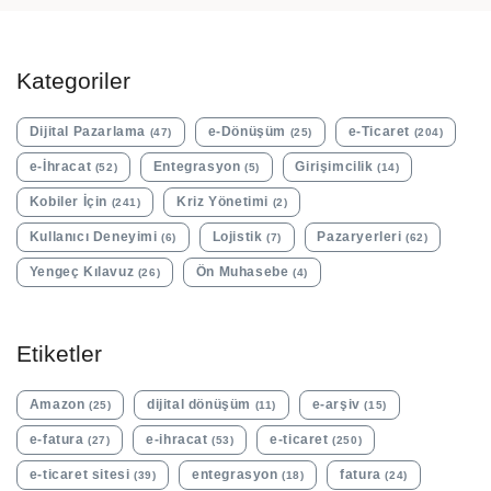
Kategoriler
Dijital Pazarlama
e-Dönüşüm
e-Ticaret
(47)
(25)
(204)
e-İhracat
Entegrasyon
Girişimcilik
(52)
(5)
(14)
Kobiler İçin
Kriz Yönetimi
(241)
(2)
Kullanıcı Deneyimi
Lojistik
Pazaryerleri
(6)
(7)
(62)
Yengeç Kılavuz
Ön Muhasebe
(26)
(4)
Etiketler
Amazon
dijital dönüşüm
e-arşiv
(25)
(11)
(15)
e-fatura
e-ihracat
e-ticaret
(27)
(53)
(250)
e-ticaret sitesi
entegrasyon
fatura
(39)
(18)
(24)