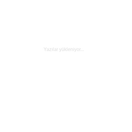
Yazılar yükleniyor...
e-Ticaret
LIFO (Last In, First Out) Yöntemi:
Hesaplama ve İşletmeler İçin