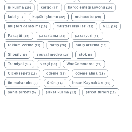
iş kurma
kargo
kargo entegrasyonu
(29)
(34)
(10)
kobi
küçük işletme
muhasebe
(38)
(32)
(29)
müşteri deneyimi
müşteri ilişkileri
N11
(19)
(11)
(16)
Paraşüt
pazarlama
pazaryeri
(15)
(21)
(71)
reklam verme
satış
satış artırma
(11)
(20)
(56)
Shopify
sosyal medya
stok
(9)
(18)
(8)
Trendyol
vergi
WooCommerce
(35)
(59)
(11)
Çiçeksepeti
ödeme
ödeme alma
(11)
(16)
(13)
ön muhasebe
ürün
İnsan Kaynakları
(9)
(14)
(10)
şahıs şirketi
şirket kurma
şirket türleri
(9)
(12)
(11)