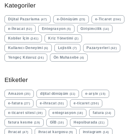
Kategoriler
Dijital Pazarlama
e-Dönüşüm
e-Ticaret
(47)
(25)
(204)
e-İhracat
Entegrasyon
Girişimcilik
(52)
(5)
(14)
Kobiler İçin
Kriz Yönetimi
(241)
(2)
Kullanıcı Deneyimi
Lojistik
Pazaryerleri
(6)
(7)
(62)
Yengeç Kılavuz
Ön Muhasebe
(26)
(4)
Etiketler
Amazon
dijital dönüşüm
e-arşiv
(25)
(11)
(15)
e-fatura
e-ihracat
e-ticaret
(27)
(53)
(250)
e-ticaret sitesi
entegrasyon
fatura
(39)
(18)
(24)
fatura kesme
GİB
Hepsiburada
(19)
(10)
(21)
ihracat
ihracat kargosu
instagram
(47)
(9)
(14)